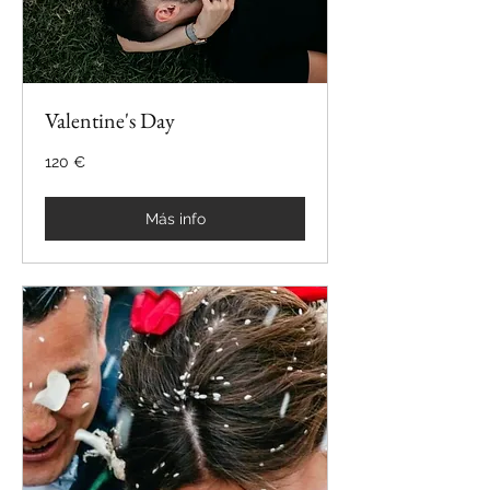
Valentine's Day
120
120 €
€
Más info