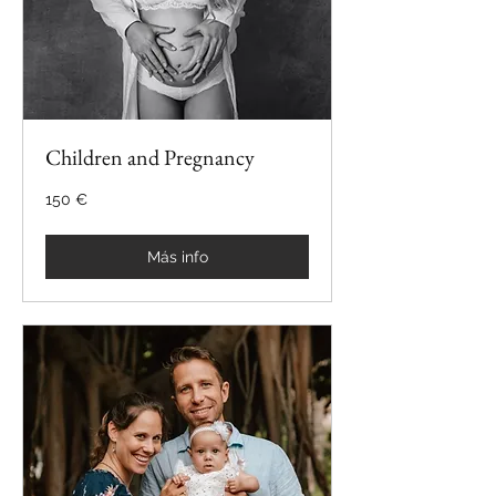
Children and Pregnancy
150
150 €
€
Más info