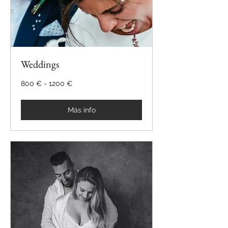
Weddings
800
800 € - 1200 €
€
-
1200
€
Más info